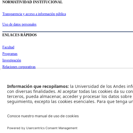
NORMATIVIDAD INSTITUCIONAL
Transparencia y acceso a información pública
Uso de datos personales
ENLACES RÁPIDOS
Facultad
Programas
Investigación
Relaciones corporativas
Publicaciones
REDES SOCIALES
Universidad de los Andes | Vigilada Mineducación
Reconocimiento como Universidad: Decreto 1297 del 30 de mayo de 1964.
Reconocimiento personería jurídica: Resolución 28 del 23 de febrero de 1949 Minjusticia.
© - Derechos Reservados Universidad de los Andes