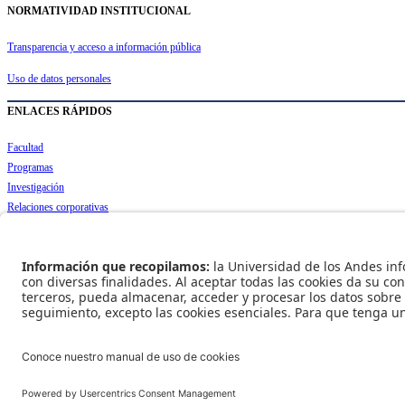
NORMATIVIDAD INSTITUCIONAL
Transparencia y acceso a información pública
Uso de datos personales
ENLACES RÁPIDOS
Facultad
Programas
Investigación
Relaciones corporativas
Publicaciones
REDES SOCIALES
Universidad de los Andes | Vigilada Mineducación
Reconocimiento como Universidad: Decreto 1297 del 30 de mayo de 1964.
Reconocimiento personería jurídica: Resolución 28 del 23 de febrero de 1949 Minjusticia.
© - Derechos Reservados Universidad de los Andes